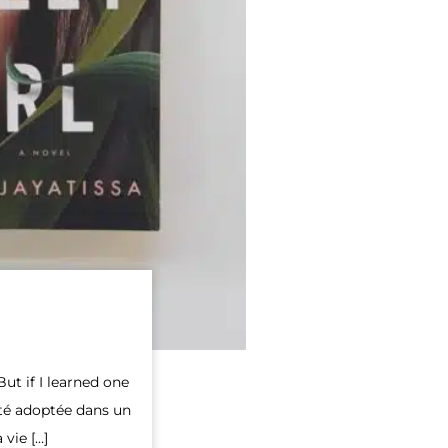
ut if I learned one
été adoptée dans un
vie […]