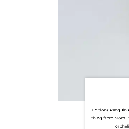
Editions Penguin R
thing from Mom, it
orphel