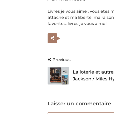
Livres je vous aime : vous ête
attache et ma liberté, ma rais
favorites, livres je vous aime !
Navigation
Previous
de
La loterie et autre
l’article
Jackson / Miles 
Laisser un commentaire