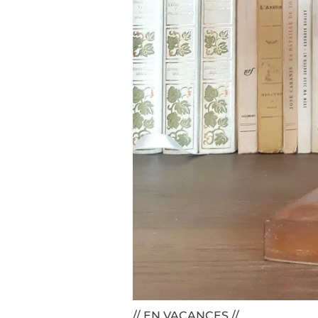
// EN VACANCES //