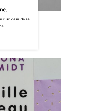
ne.
ur un désir de se
mé.