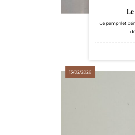
Le
Ce pamphlet démo
dé
13/02/2026