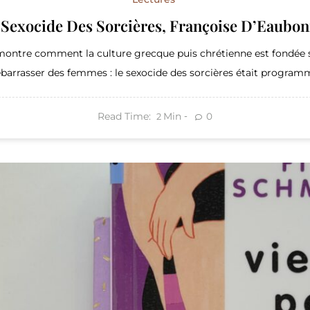
 Sexocide Des Sorcières, Françoise D’Eaubon
ntre comment la culture grecque puis chrétienne est fondée s
barrasser des femmes : le sexocide des sorcières était program
Read Time:
Min
0
2