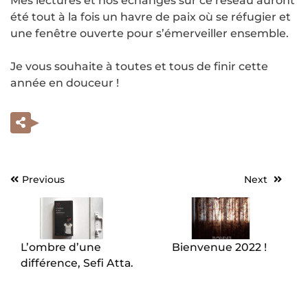
Mes lectures et nos échanges sur ce réseau auront
été tout à la fois un havre de paix où se réfugier et
une fenêtre ouverte pour s’émerveiller ensemble.
Je vous souhaite à toutes et tous de finir cette
année en douceur !
Previous
Next
Navigation
de
l’article
L’ombre d’une
Bienvenue 2022 !
différence, Sefi Atta.