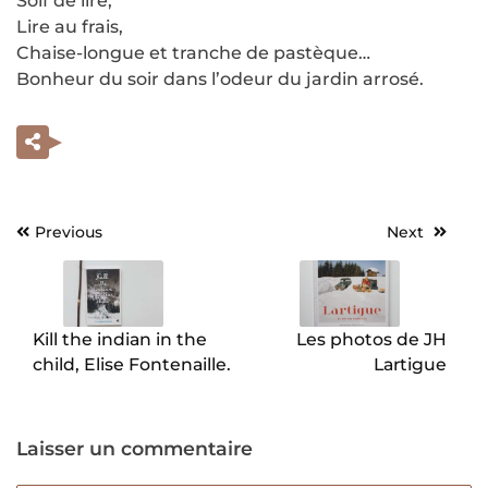
Soif de lire,
Lire au frais,
Chaise-longue et tranche de pastèque…
Bonheur du soir dans l’odeur du jardin arrosé.
Previous
Next
Navigation
de
l’article
Kill the indian in the
Les photos de JH
child, Elise Fontenaille.
Lartigue
Laisser un commentaire