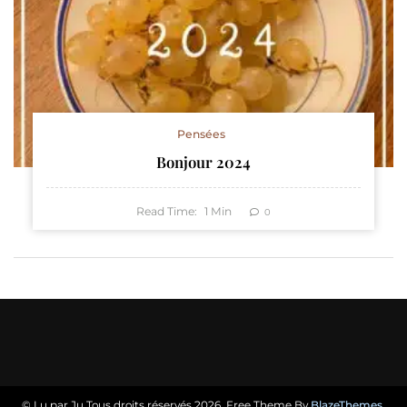
Pensées
Bonjour 2024
Read Time:
1
Min
0
© Lu par Ju Tous droits réservés 2026. Free Theme By
BlazeThemes
.