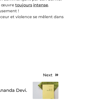
on œuvre
toujours
intense
.
usement !
ouceur et violence se mêlent dans
Next
 Ananda Devi.