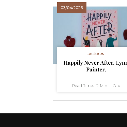
03/04/2026
Lectures
Happily Never After, Lyn
Painter.
Read Time:
2
Min
0