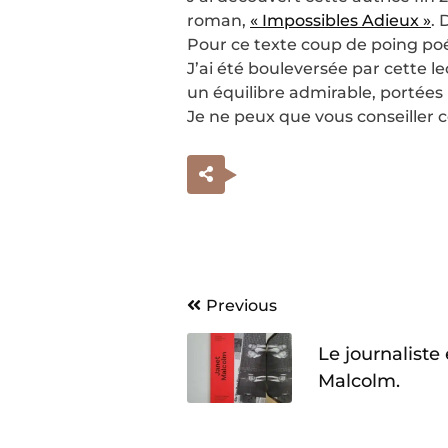
roman,
« Impossibles Adieux »
. 
Pour ce texte coup de poing poé
J’ai été bouleversée par cette l
un équilibre admirable, portées
Je ne peux que vous conseiller ce
Navigation
Previous
de
Le journaliste 
l’article
Malcolm.