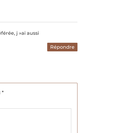
érée, j »ai aussi
Répondre
c
*