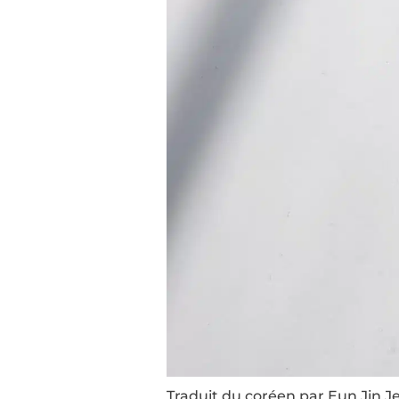
Traduit du coréen par Eun Jin Je