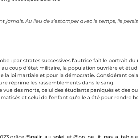
t jamais. Au lieu de s’estomper avec le temps, ils persist
 : par strates successives l’autrice fait le portrait du
 au coup d’état militaire, la population ouvrière et étu
re la loi martiale et pour la démocratie. Considérant 
ture réprime les rassemblements dans le sang.
de vue des morts, celui des étudiants paniqués et des ou
aumatisés et celui de l’enfant qu’elle a été pour rendr
 2023 grâce
@palir_au_soleil
et
@on_ne_lit_pas_a_table
e