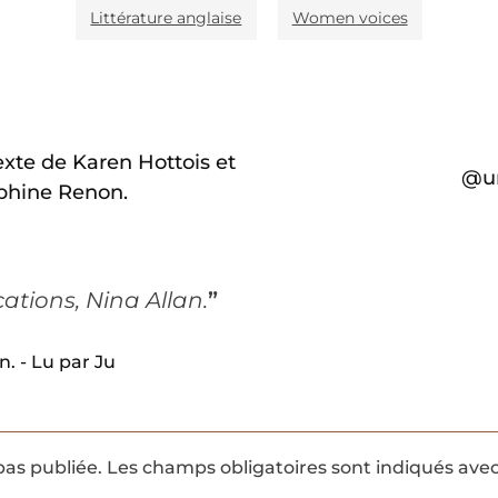
Littérature anglaise
Women voices
exte de Karen Hottois et
@un
lphine Renon.
ations, Nina Allan.
”
n. - Lu par Ju
pas publiée.
Les champs obligatoires sont indiqués ave