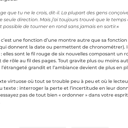
 que tu ne le crois, dit-il. La plupart des gens conço
e seule direction. Mais j’ai toujours trouvé que le temp
st possible de tourner en rond sans jamais en sortir.
«
c’est une fonction d’une montre autre que sa fonction i
s qui donnent la date ou permettent de chronométrer). I
: elles sont le fil rouge de six nouvelles composant un
de rôle au fil des pages. Tout gravite plus ou moins au
 l’étrangeté grandit et l’ambiance devient de plus en p
xte virtuose où tout se trouble peu à peu et où le lect
exte : interroger la perte et l’incertitude en leur donn
’essayez pas de tout bien « ordonner » dans votre esprit 
…