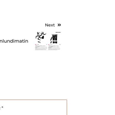
Next
lundimatin
c
*