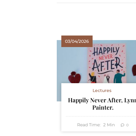
03/04/2026
Lectures
Happily Never After, Lyn
Painter.
Read Time:
2
Min
0