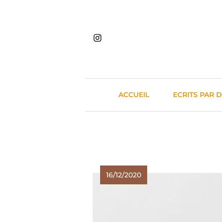
Skip
to
content
ACCUEIL
ECRITS PAR 
16/12/2020