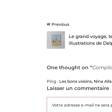
Navigation
Previous
de
Le grand voyage, t
l’article
illustrations de De
One thought on “
Complic
Ping :
Les bons voisins, Nina Alla
Laisser un commentaire
Votre adresse e-mail ne sera 