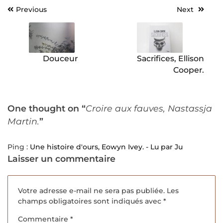
Previous
Next
Navigation
de
l’article
Douceur
Sacrifices, Ellison
Cooper.
One thought on “
Croire aux fauves, Nastassja
Martin.
”
Ping :
Une histoire d'ours, Eowyn Ivey. - Lu par Ju
Laisser un commentaire
Votre adresse e-mail ne sera pas publiée.
Les
champs obligatoires sont indiqués avec
*
Commentaire
*