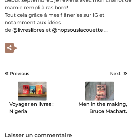
début septembre… je reviens avec mon chariot de
mamie rempli à ras bord!
Tout cela grâce à mes flâneries sur IG et
notamment aux idées
de
@livreslibres
et
@hopsouslacouette
…
Previous
Next
Navigation
de
l’article
Voyager en livres :
Men in the making,
Nigeria
Bruce Machart.
Laisser un commentaire