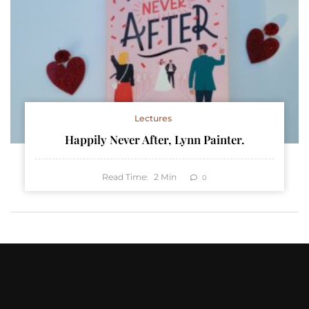
Lectures
Happily Never After, Lynn Painter.
Read Time:
2
Min
0