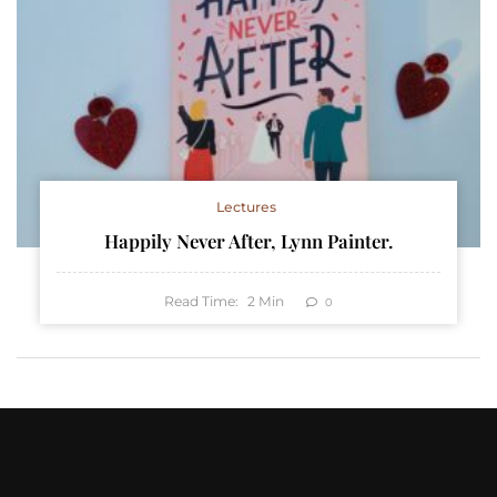
Lectures
Happily Never After, Lynn Painter.
Read Time:
2
Min
0