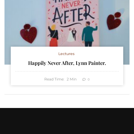
Lectures
Happily Never After, Lynn Painter.
Read Time:
2
Min
0