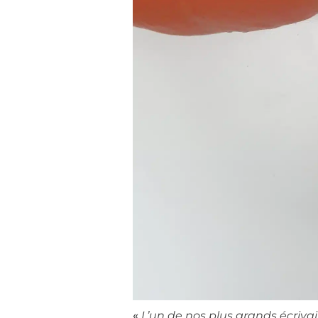
«
L’un de nos plus grands écriv