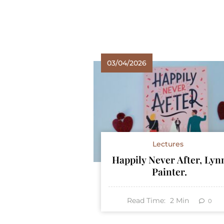
03/04/2026
Lectures
Happily Never After, Lyn
Painter.
Read Time:
2
Min
0