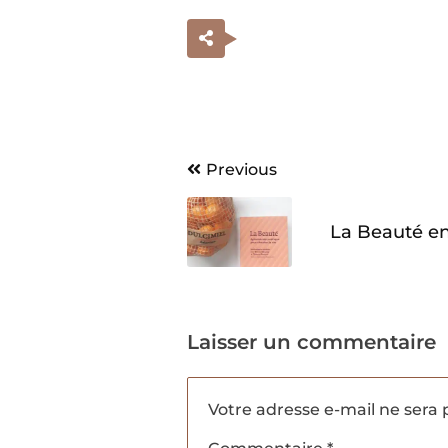
Navigation
Previous
de
La Beauté en
l’article
Laisser un commentaire
Votre adresse e-mail ne sera 