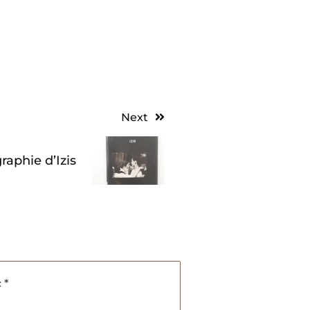
Next
raphie d’Izis
c
*