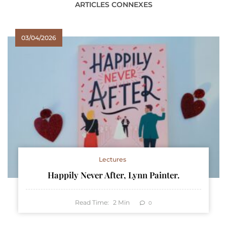
ARTICLES CONNEXES
03/04/2026
Lectures
Happily Never After, Lynn Painter.
Read Time:
2
Min
0