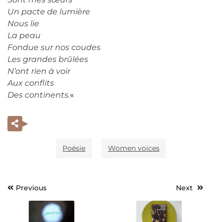
Un pacte de lumière
Nous lie
La peau
Fondue sur nos coudes
Les grandes brûlées
N’ont rien à voir
Aux conflits
Des continents.
«
Poésie
Women voices
Previous
Next
Navigation
de
l’article