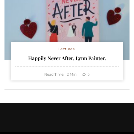
Lectures
Happily Never After, Lynn Painter.
Read Time:
2
Min
0