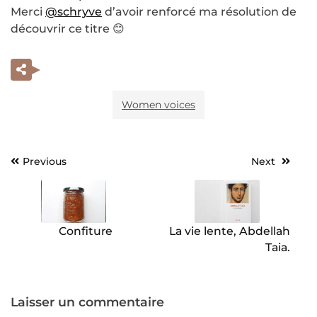
Merci
@schryve
d’avoir renforcé ma résolution de
découvrir ce titre 😊
Women voices
Previous
Next
Navigation
de
l’article
Confiture
La vie lente, Abdellah
Taia.
Laisser un commentaire