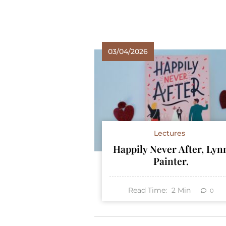
03/04/2026
Lectures
Happily Never After, Lyn
Painter.
Read Time:
2
Min
0