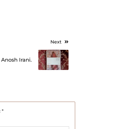
Next
, Anosh Irani.
c
*