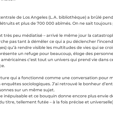
e centrale de Los Angeles (L.A. bibliothèque) a brûlé pe
 détruits et plus de 700 000 abîmés. On ne sait toujours p
 très peu médiatisé – arrivé le même jour la catastro
erche pas tant à démêler ce qui a pu déclencher l’incen
) qu’à rendre visible les multitudes de vies qui se croi
présente un refuge pour beaucoup, éloge des personnes
 américaines c’est tout un univers qui prend vie dans ce 
ce.
cture qui a fonctionné comme une conversation pour moi.
nquêtes sociologiques. J’ai retrouvé le bonheur d’enten
sonnes sur un même sujet.
 inépuisable et ce bouquin donne encore plus envie de 
 titre, tellement futée – à la fois précise et universelle