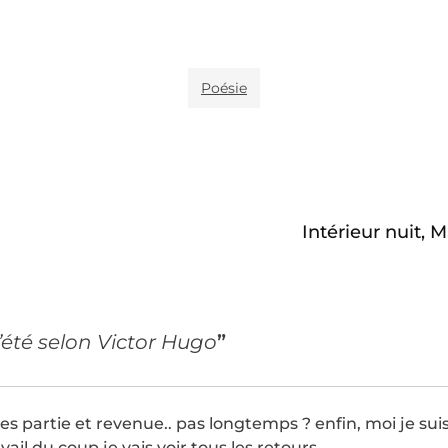
Poésie
Intérieur nuit, M
l’été selon Victor Hugo
”
 es partie et revenue.. pas longtemps ? enfin, moi je sui
avail du coup je vais voir tous les retours..