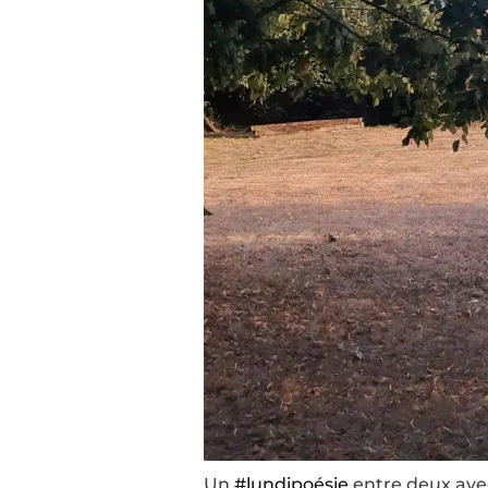
Un
#lundipoésie
entre deux avec