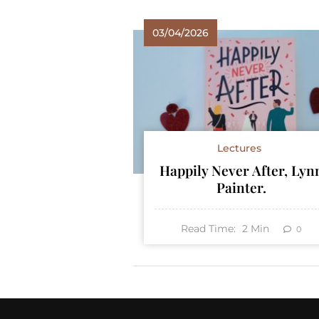
03/04/2026
Lectures
Happily Never After, Lyn
Painter.
Read Time:
2
Min
0