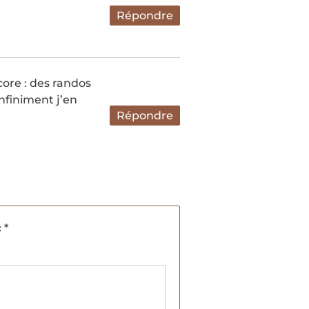
Répondre
core : des randos
nfiniment j’en
Répondre
c
*