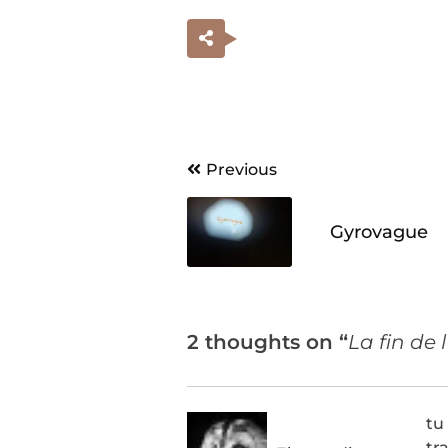
Navigation
Previous
de
Gyrovague
l’article
2 thoughts on “
La fin de 
tu
tr