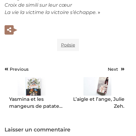
Croix de simili sur leur cœur
La vie la victime la victoire s’échappe.
»
Poésie
Previous
Next
Navigation
de
l’article
Yasmina et les
L’aigle et l’ange, Julie
mangeurs de patates,
Zeh.
Wauter Mannaert.
Laisser un commentaire