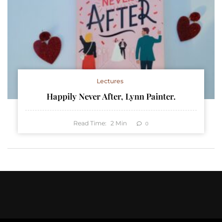
Lectures
Happily Never After, Lynn Painter.
Read Time:
2
Min
0