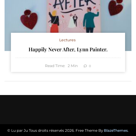
Lectures
Happily Never After, Lynn Painter.
Read Time:
2
Min
0
© Lu par Ju Tous droits réservés 2026. Free Theme By
BlazeThemes
.