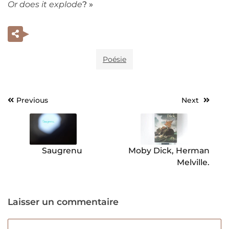
Or does it explode
? »
Poésie
Previous
Next
Navigation
de
l’article
Saugrenu
Moby Dick, Herman
Melville.
Laisser un commentaire