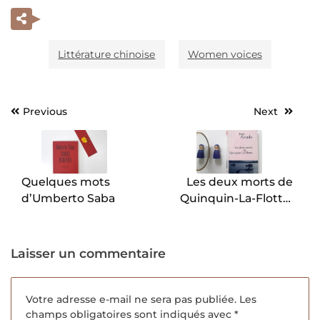
Littérature chinoise
Women voices
Previous
Next
Navigation
de
l’article
Quelques mots
Les deux morts de
d’Umberto Saba
Quinquin-La-Flotte,
Jorge Amado.
Laisser un commentaire
Votre adresse e-mail ne sera pas publiée.
Les
champs obligatoires sont indiqués avec
*