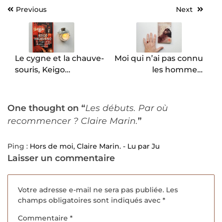
Previous
Next
Navigation
de
l’article
Le cygne et la chauve-
Moi qui n’ai pas connu
souris, Keigo
les hommes,
Higashino.
Jacqueline Harpman.
One thought on “
Les débuts. Par où
recommencer ? Claire Marin.
”
Ping :
Hors de moi, Claire Marin. - Lu par Ju
Laisser un commentaire
Votre adresse e-mail ne sera pas publiée.
Les
champs obligatoires sont indiqués avec
*
Commentaire
*