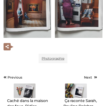
Photographie
Previous
Next
Navigation
de
l’article
Caché dans la maison
Ça raconte Sarah,