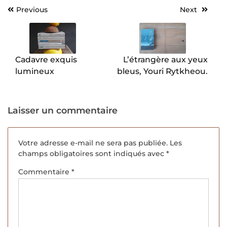
Previous
Next
Navigation
de
l’article
Cadavre exquis
L’étrangère aux yeux
lumineux
bleus, Youri Rytkheou.
Laisser un commentaire
Votre adresse e-mail ne sera pas publiée.
Les
champs obligatoires sont indiqués avec
*
Commentaire
*