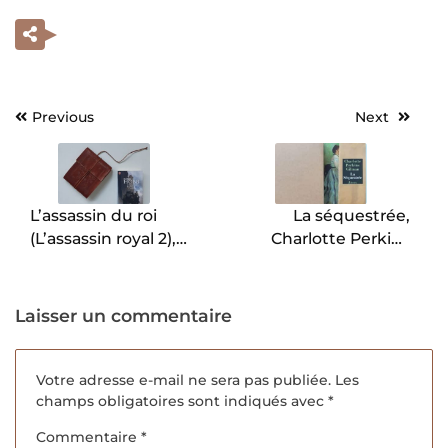
Previous
Next
Navigation
de
l’article
L’assassin du roi
La séquestrée,
(L’assassin royal 2),
Charlotte Perkins
Robin Hobb.
Gilman.
Laisser un commentaire
Votre adresse e-mail ne sera pas publiée.
Les
champs obligatoires sont indiqués avec
*
Commentaire
*