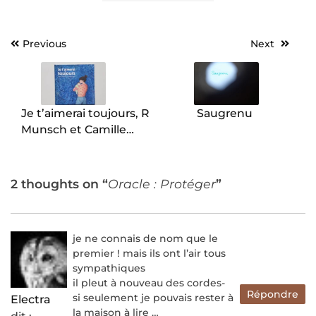
Previous
Next
Navigation
de
l’article
Je t’aimerai toujours, R
Saugrenu
Munsch et Camille
Jourdy
2 thoughts on “
Oracle : Protéger
”
je ne connais de nom que le
premier ! mais ils ont l’air tous
sympathiques
il pleut à nouveau des cordes-
Répondre
si seulement je pouvais rester à
Electra
la maison à lire …