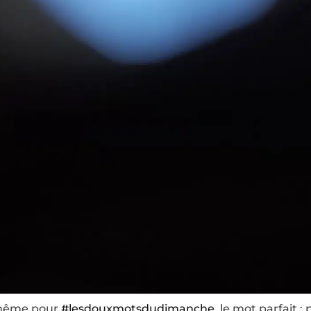
 même pour
#lesdouxmotsdudimanche
, le mot parfait :