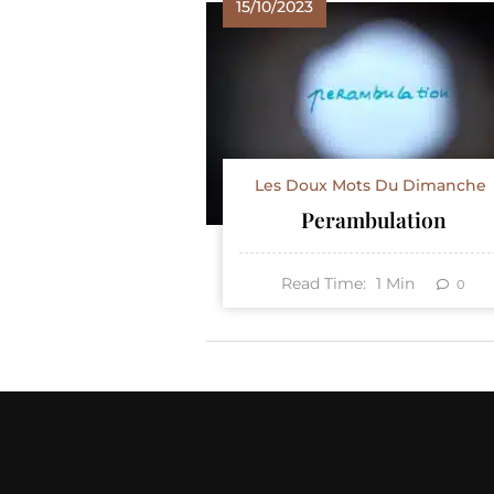
15/10/2023
Les Doux Mots Du Dimanche
Perambulation
Read Time:
1
Min
0