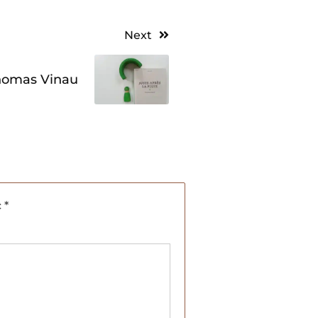
Next
Thomas Vinau
c
*