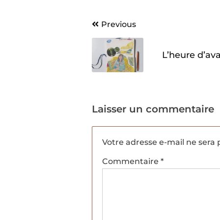
Navigation
Previous
de
L’heure d’av
l’article
Laisser un commentaire
Votre adresse e-mail ne sera 
Commentaire
*