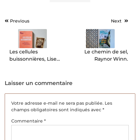
Previous
Next
Navigation
de
l’article
Les cellules
Le chemin de sel,
buissonnières, Lise
Raynor Winn.
Barnéoud.
Laisser un commentaire
Votre adresse e-mail ne sera pas publiée.
Les
champs obligatoires sont indiqués avec
*
Commentaire
*