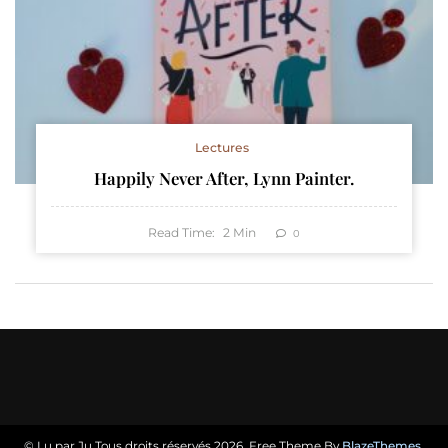
Lectures
Happily Never After, Lynn Painter.
Read Time:
2
Min
0
© Lu par Ju Tous droits réservés 2026. Free Theme By
BlazeThemes
.