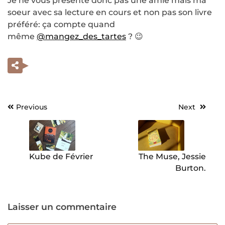
Je ne vous présente donc pas une amie mais ma
soeur avec sa lecture en cours et non pas son livre
préféré: ça compte quand
même
@mangez_des_tartes
? 😉
Previous
Next
Navigation
de
l’article
Kube de Février
The Muse, Jessie
Burton.
Laisser un commentaire