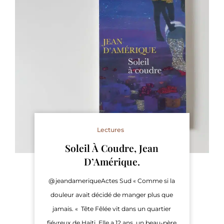
Lectures
Soleil À Coudre, Jean
D’Amérique.
@jeandameriqueActes Sud « Comme si la
douleur avait décidé de manger plus que
jamais. « Tête Fêlée vit dans un quartier
fiévreux de Haïti. Elle a 12 ans, un beau-père