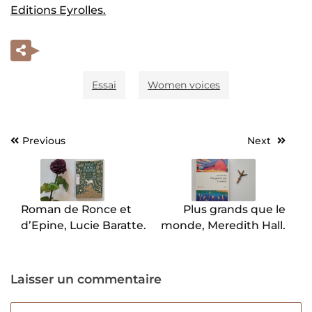
Editions Eyrolles.
Essai
Women voices
Previous
Next
Navigation
de
l’article
Roman de Ronce et
Plus grands que le
d’Epine, Lucie Baratte.
monde, Meredith Hall.
Laisser un commentaire