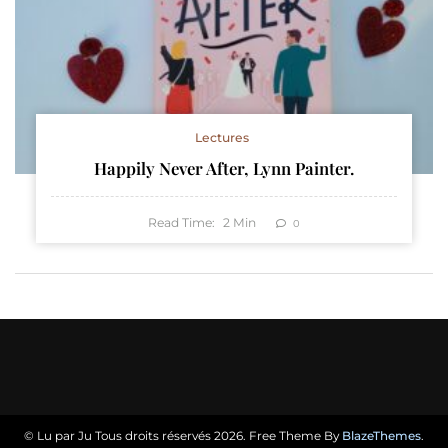
Lectures
Happily Never After, Lynn Painter.
Read Time:
2
Min
0
© Lu par Ju Tous droits réservés 2026. Free Theme By
BlazeThemes
.