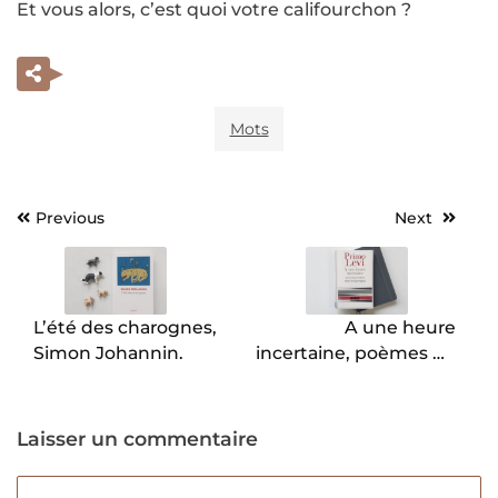
Et vous alors, c’est quoi votre califourchon ?
Mots
Previous
Next
Navigation
de
l’article
L’été des charognes,
A une heure
Simon Johannin.
incertaine, poèmes de
Primo Levi
Laisser un commentaire