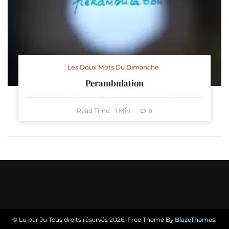
Les Doux Mots Du Dimanche
Perambulation
Read Time:
1
Min
0
© Lu par Ju Tous droits réservés 2026. Free Theme By
BlazeThemes
.