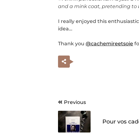
and a mink coat, pretending to b
I really enjoyed this enthusiast
idea…
Thank you
@cachemireetsoie
fo
Navigation
Previous
de
Pour vos cad
l’article