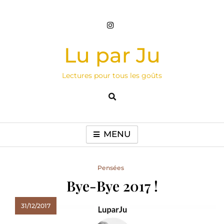
Skip
to
content
Lu par Ju
Lectures pour tous les goûts
MENU
Pensées
Bye-Bye 2017 !
31/12/2017