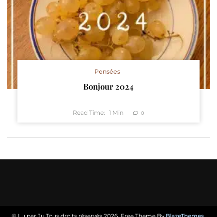
Pensées
Bonjour 2024
Read Time:
1
Min
0
© Lu par Ju Tous droits réservés 2026. Free Theme By
BlazeThemes
.