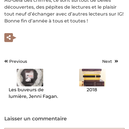
Au-delà des chiffres, ce sont surtout de belles
découvertes, des pépites de lectures et le plaisir
tout neuf d’échanger avec d’autres lecteurs sur IG!
Bonne fin d’année à tous et toutes !
Previous
Next
Navigation
de
l’article
Les buveurs de
2018
lumière, Jenni Fagan.
Laisser un commentaire