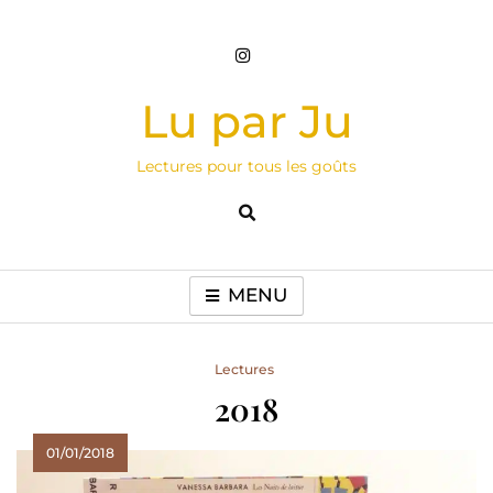
Skip
to
content
Lu par Ju
Lectures pour tous les goûts
MENU
Lectures
2018
01/01/2018