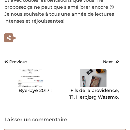
Et avec toutes les tentations que vous me
proposez ça ne peut que s’améliorer encore 😊
Je nous souhaite à tous une année de lectures
intenses et réjouissantes!
Previous
Next
Navigation
de
l’article
Bye-bye 2017 !
Fils de la providence,
T1. Herbjørg Wassmo.
Laisser un commentaire