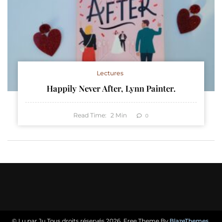
Lectures
Happily Never After, Lynn Painter.
Read Time:
2
Min
0
© Lu par Ju Tous droits réservés 2026. Free Theme By
BlazeThemes
.