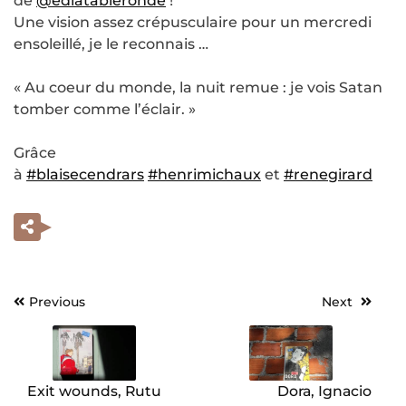
de
@edlatableronde
!
Une vision assez crépusculaire pour un mercredi
ensoleillé, je le reconnais …
« Au coeur du monde, la nuit remue : je vois Satan
tomber comme l’éclair. »
Grâce
à
#blaisecendrars
#henrimichaux
et
#renegirard
Previous
Next
Navigation
de
l’article
Exit wounds, Rutu
Dora, Ignacio