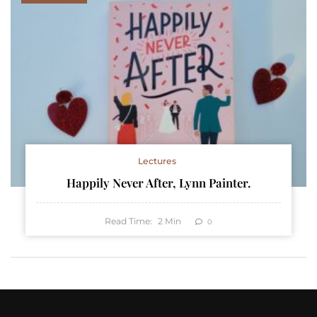
Lectures
Happily Never After, Lynn Painter.
Read Time:
2
Min
0