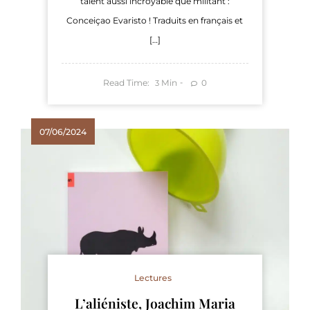
talent aussi incroyable que militant :
Conceiçao Evaristo ! Traduits en français et
[…]
Read Time:
Min
0
3
07/06/2024
Lectures
L’aliéniste, Joachim Maria