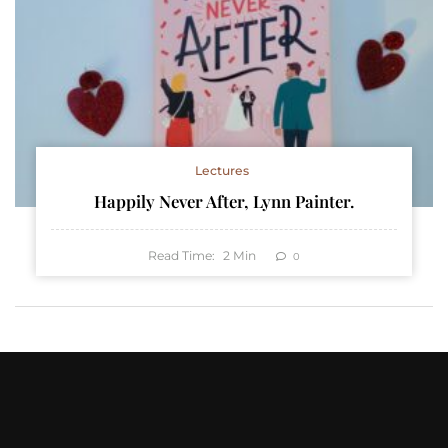
Lectures
Happily Never After, Lynn Painter.
Read Time:
2
Min
0