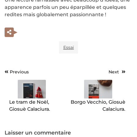
apparence parfois un peu éparpillée et quelques
redites mais globalement passionnante !
Essai
Previous
Next
Navigation
de
l’article
Le tram de Noël,
Borgo Vecchio, Giosuè
Giosuè Calaciura.
Calaciura.
Laisser un commentaire