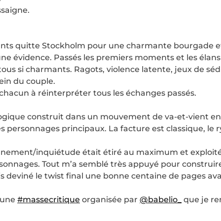
ssaigne.
nts quitte Stockholm pour une charmante bourgade et 
 une évidence. Passés les premiers moments et les élans
tous si charmants. Ragots, violence latente, jeux de séd
sein du couple.
chacun à réinterpréter tous les échanges passés.
ogique construit dans un mouvement de va-et-vient entr
es personnages principaux. La facture est classique, le
nement/inquiétude était étiré au maximum et exploité à
rsonnages. Tout m’a semblé très appuyé pour construir
is deviné le twist final une bonne centaine de pages ava
d’une
#massecritique
organisée par
@babelio_
que je rem