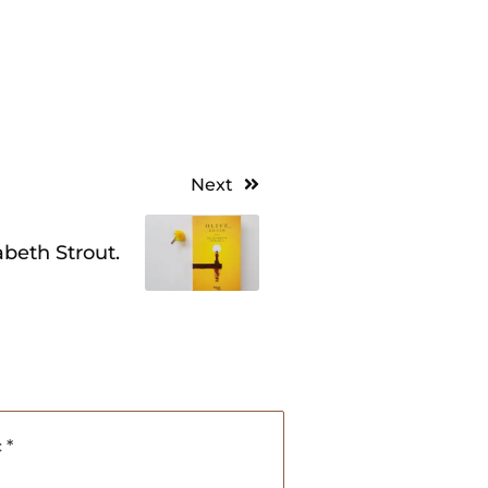
Next
zabeth Strout.
c
*