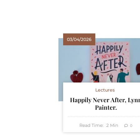
03/04/2026
Lectures
Happily Never After, Lyn
Painter.
Read Time:
2
Min
0