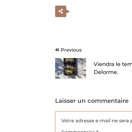
Navigation
Previous
de
Viendra le te
l’article
Delorme.
Laisser un commentaire
Votre adresse e-mail ne sera 