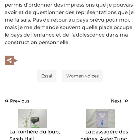
permis d’ordonner des impressions que je pouvais
avoir et de questionner des représentations que je
me faisais. Pas de retour au pays prévu pour moi,
mais je me demande souvent quelle place occupe
le pays de l’enfance et de l’adolescence dans ma
construction personnelle.
Essai
Women voices
Previous
Next
Navigation
de
l’article
La frontière du loup,
La passagère des
Sarah Hall.
neiges, Ayfer Tunç.