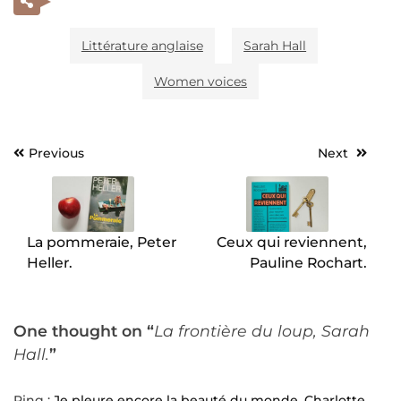
Littérature anglaise
Sarah Hall
Women voices
Previous
Next
Navigation
de
l’article
La pommeraie, Peter
Ceux qui reviennent,
Heller.
Pauline Rochart.
One thought on “
La frontière du loup, Sarah
Hall.
”
Ping :
Je pleure encore la beauté du monde, Charlotte