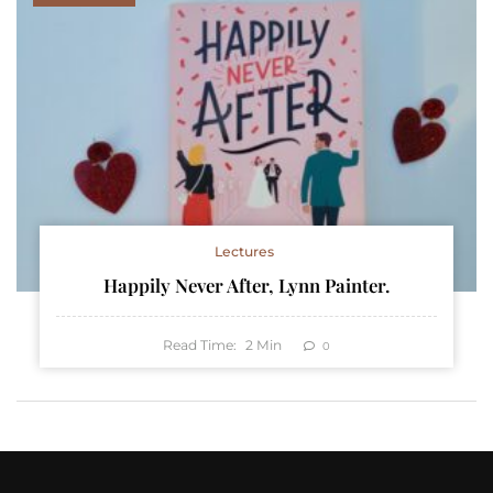
Lectures
Happily Never After, Lynn Painter.
Read Time:
2
Min
0