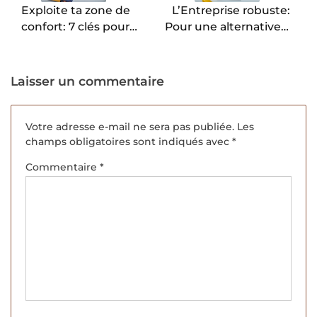
Exploite ta zone de
L’Entreprise robuste:
confort: 7 clés pour
Pour une alternative à
atteindre tes objectifs
la performance, Olivie
business sans
Charbonnier, Olivier
dépasser tes limites,
Hamant et Sandra
Laisser un commentaire
Laure Dodier.
Enlart.
Votre adresse e-mail ne sera pas publiée.
Les
champs obligatoires sont indiqués avec
*
Commentaire
*