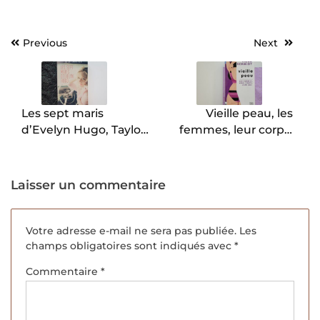
Previous
Next
Navigation
de
l’article
Les sept maris
Vieille peau, les
d’Evelyn Hugo, Taylor
femmes, leur corps,
Jenkins Reid.
leur âge, Fiona
Schmidt.
Laisser un commentaire
Votre adresse e-mail ne sera pas publiée.
Les
champs obligatoires sont indiqués avec
*
Commentaire
*