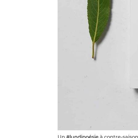
Un
#lundipoésie
à contre-saison