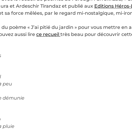
aura et Ardeschir Tirandaz et publié aux
Editions Héros-
t sa force mêlées, par le regard mi-nostalgique, mi-iro
t du poème « J’ai pitié du jardin » pour vous mettre en 
ouvez aussi lire
ce recueil
très beau pour découvrir cette
s
l
à peu
le démunie
e
a pluie