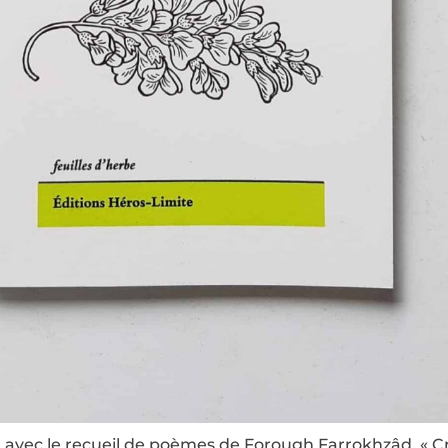
 avec le recueil de poèmes de Forough Farrokhzâd, « Cr