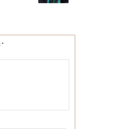
c
*
b