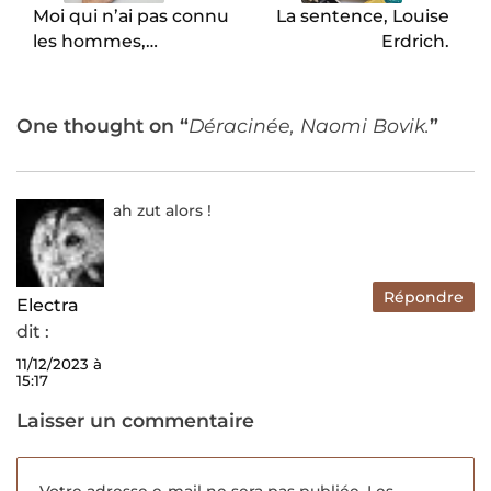
Moi qui n’ai pas connu
La sentence, Louise
les hommes,
Erdrich.
Jacqueline Harpman.
One thought on “
Déracinée, Naomi Bovik.
”
ah zut alors !
Répondre
Electra
dit :
11/12/2023 à
15:17
Laisser un commentaire
Votre adresse e-mail ne sera pas publiée.
Les