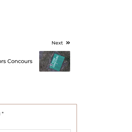
Next
ors Concours
c
*