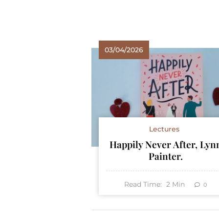
03/04/2026
Lectures
Happily Never After, Lyn
Painter.
Read Time:
2
Min
0