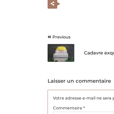
Navigation
Previous
de
Cadavre exqu
l’article
Laisser un commentaire
Votre adresse e-mail ne sera 
Commentaire
*