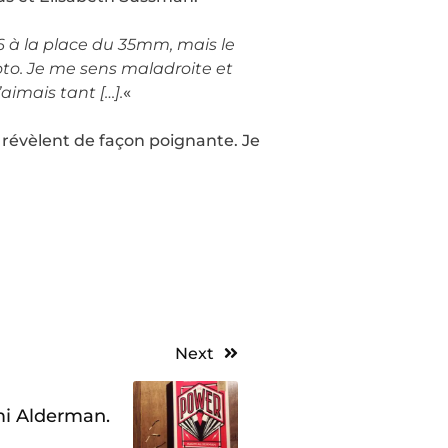
6×6 à la place du 35mm, mais le
hoto. Je me sens maladroite et
aimais tant […].
«
 révèlent de façon poignante. Je
Next
i Alderman.