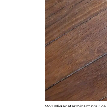
Mon
#livredeterminant
pour ce 