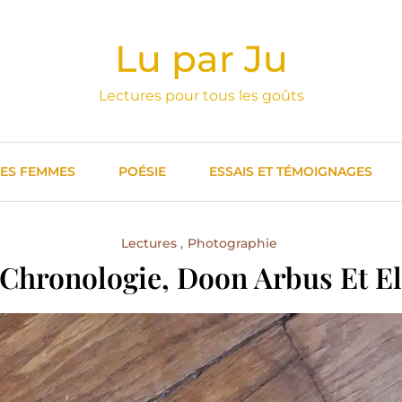
Lu par Ju
Lectures pour tous les goûts
DES FEMMES
POÉSIE
ESSAIS ET TÉMOIGNAGES
Lectures
Photographie
Chronologie, Doon Arbus Et E