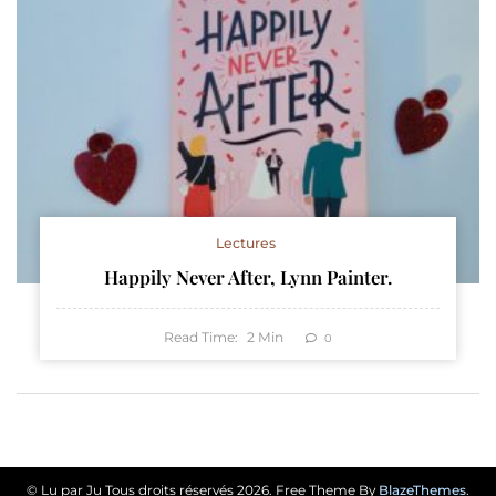
Lectures
Happily Never After, Lynn Painter.
Read Time:
2
Min
0
© Lu par Ju Tous droits réservés 2026. Free Theme By
BlazeThemes
.