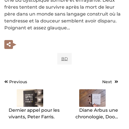
Une bd dystopique sombre et effrayante. Deux
frères tentent de survivre après la mort de leur
père dans un monde sans langage construit où la
tendresse et la douceur semblent avoir disparu.
Poignant et assez glauque…
BD
Previous
Next
Navigation
de
l’article
Dernier appel pour les
Diane Arbus une
vivants, Peter Farris.
chronologie, Doon
Arbus et Elisabeth