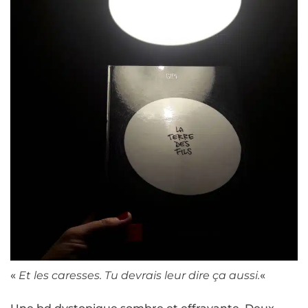
«
Et les caresses. Tu devrais leur dire ça aussi.
«