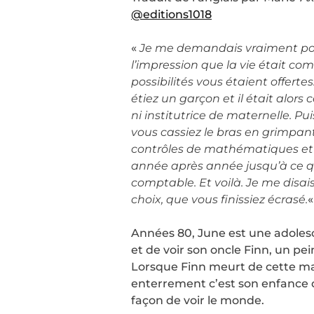
@editions1018
«
Je me demandais vraiment pourq
l’impression que la vie était co
possibilités vous étaient offerte
étiez un garçon et il était alo
ni institutrice de maternelle. P
vous cassiez le bras en grimpant
contrôles de mathématiques et v
année après année jusqu’à ce qu
comptable. Et voilà. Je me disais 
choix, que vous finissiez écrasé.
Années 80, June est une adolesce
et de voir son oncle Finn, un pein
Lorsque Finn meurt de cette mal
enterrement c’est son enfance q
façon de voir le monde.