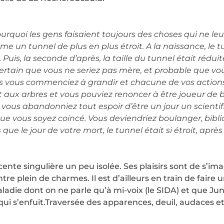
uoi les gens faisaient toujours des choses qui ne leur 
mme un tunnel de plus en plus étroit. A la naissance, le 
s. Puis, la seconde d’après, la taille du tunnel était rédu
rs certain que vous ne seriez pas mère, et probable que
uis vous commenciez à grandir et chacune de vos actions 
 aux arbres et vous pouviez renoncer à être joueur de b
ous abandonniez tout espoir d’être un jour un scientif
e vous soyez coincé. Vous deviendriez boulanger, bibl
que le jour de votre mort, le tunnel était si étroit, après
«
nte singulière un peu isolée. Ses plaisirs sont de s’im
tre plein de charmes. Il est d’ailleurs en train de faire u
adie dont on ne parle qu’à mi-voix (le SIDA) et que Ju
ui s’enfuit.Traversée des apparences, deuil, audaces e