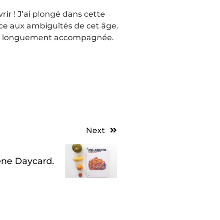
rir ! J’ai plongé dans cette
ce aux ambiguïtés de cet âge.
m’a longuement accompagnée.
Next
ène Daycard.