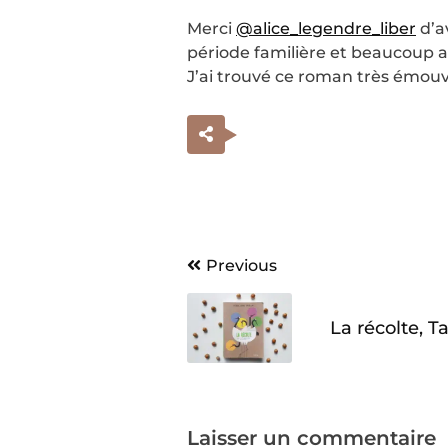
Merci
@alice_legendre_liber
d’av
période familière et beaucoup a
J’ai trouvé ce roman très émo
Navigation
Previous
de
La récolte, T
l’article
Laisser un commentaire