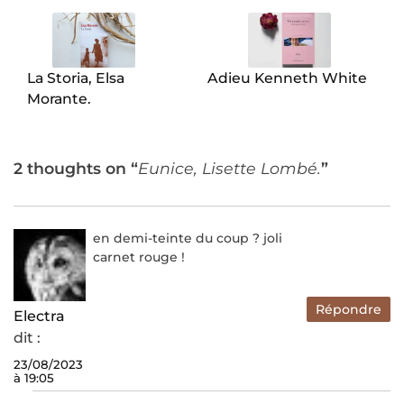
de
l’article
La Storia, Elsa
Adieu Kenneth White
Morante.
2 thoughts on “
Eunice, Lisette Lombé.
”
en demi-teinte du coup ? joli
carnet rouge !
Répondre
Electra
dit :
23/08/2023
à 19:05