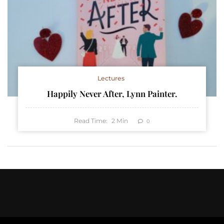
Lectures
Happily Never After, Lynn Painter.
Read Time:
2
Min
0